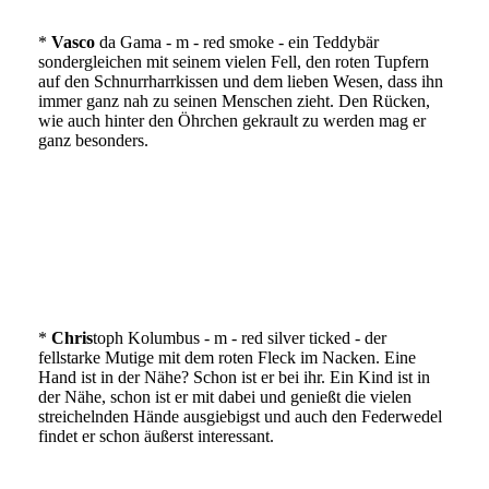
*
Vasco
da Gama - m - red smoke - ein Teddybär
sondergleichen mit seinem vielen Fell, den roten Tupfern
auf den Schnurrharrkissen und dem lieben Wesen, dass ihn
immer ganz nah zu seinen Menschen zieht. Den Rücken,
wie auch hinter den Öhrchen gekrault zu werden mag er
ganz besonders.
IMG_2923
IMG_2924
IMG_2923
*
Chris
toph Kolumbus - m - red silver ticked - der
fellstarke Mutige mit dem roten Fleck im Nacken. Eine
Hand ist in der Nähe? Schon ist er bei ihr. Ein Kind ist in
der Nähe, schon ist er mit dabei und genießt die vielen
streichelnden Hände ausgiebigst und auch den Federwedel
findet er schon äußerst interessant.