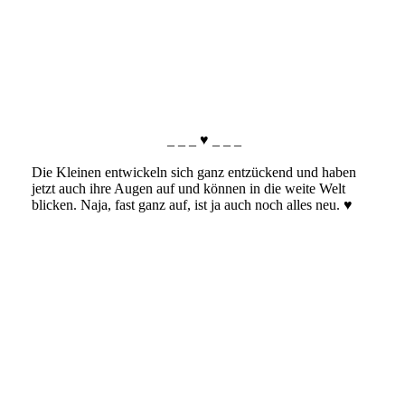
IMG_2945
IMG_2940
_ _ _ ♥ _ _ _
Die Kleinen entwickeln sich ganz entzückend und haben
jetzt auch ihre Augen auf und können in die weite Welt
blicken. Naja, fast ganz auf, ist ja auch noch alles neu. ♥
IMG_0057
IMG_0058
IMG_0594