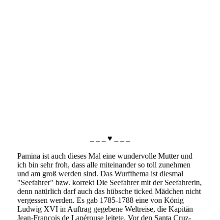
IMG_8021
_ _ _ ♥ _ _ _
Pamina ist auch dieses Mal eine wundervolle Mutter und
ich bin sehr froh, dass alle miteinander so toll zunehmen
und am groß werden sind. Das Wurfthema ist diesmal
"Seefahrer" bzw. korrekt Die Seefahrer mit der Seefahrerin,
denn natürlich darf auch das hübsche ticked Mädchen nicht
vergessen werden. Es gab 1785-1788 eine von König
Ludwig XVI in Auftrag gegebene Weltreise, die Kapitän
Jean-François de Lapérouse leitete. Vor den Santa Cruz-