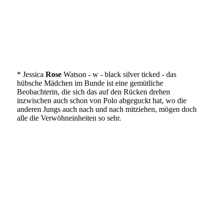
IMG_1555
IMG_2408
IMG_1872
* Jessica
Rose
Watson - w - black silver ticked - das
hübsche Mädchen im Bunde ist eine gemütliche
Beobachterin, die sich das auf den Rücken drehen
inzwischen auch schon von Polo abgeguckt hat, wo die
anderen Jungs auch nach und nach mitziehen, mögen doch
alle die Verwöhneinheiten so sehr.
IMG_2946
IMG_2947
IMG_2941
IMG_2942
IMG_2944