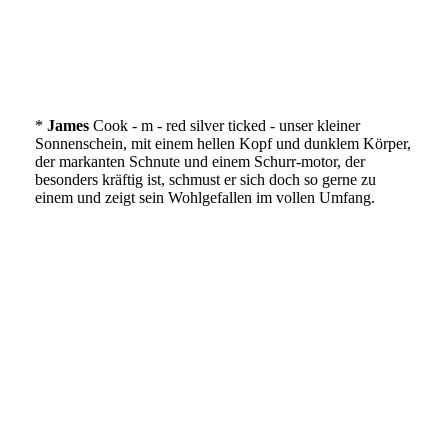
IMG_2951
IMG_2936
*
James
Cook - m - red silver ticked - unser kleiner
Sonnenschein, mit einem hellen Kopf und dunklem Körper,
der markanten Schnute und einem Schurr-motor, der
besonders kräftig ist, schmust er sich doch so gerne zu
einem und zeigt sein Wohlgefallen im vollen Umfang.
IMG_2937
IMG_2938
IMG_2933
IMG_2932
IMG_1868
IMG_1873