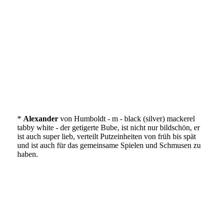
IMG_2928
IMG_2929
IMG_2930
IMG_2931
IMG_2926
IMG_2927
*
Alexander
von Humboldt - m - black (silver) mackerel
tabby white - der getigerte Bube, ist nicht nur bildschön, er
ist auch super lieb, verteilt Putzeinheiten von früh bis spät
und ist auch für das gemeinsame Spielen und Schmusen zu
haben.
IMG_2952
IMG_2943
IMG_1552