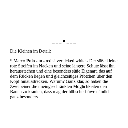
IMG_4772
_ _ _ ♥ _ _ _
Die Kleinen im Detail:
* Marco
Polo
- m - red silver ticked white - Der süße kleine
rote Streifen im Nacken und seine längere Schute lässt ihn
herausstechen und eine besonders süße Eigenart, das auf
dem Rücken liegen und gleichzeitiges Pfötchen über den
Kopf hinausstrecken. Warum? Ganz klar, so haben die
Zweibeiner die uneingeschränkten Möglichkeiten den
Bauch zu kraulen, dass mag der hübsche Löwe nämlich
ganz besonders.
IMG_2950
IMG_2921