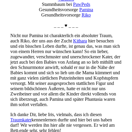
Stammbaum bei
PawPeds
Gesundheitsvorsorge
Pamina
Gesundheitsvorsorge
Riko
_ _ _ ♥ _ _ _
Nicht nur Pamina ist charakterlich ein absoluter Traum,
auch Riko, der uns aus der Zucht
Kithara
hier besuchen
und ein bisschen Leben durfte, ist genau das, was man sich
von einem Herren nur wünschen kann! So ein lieber,
zugewandter, verschmuster und unerschrockener Kater, der
jetzt auch bei den Babies von Anfang an so lieb mithilft und
den Schnurrmotor anwirft, sobald er nur in die Nähe der
Babies kommt und sich so lieb um die Mama kümmert und
mit ganz vielen zärtlichen Putzeinheiten und Kopfstupfern
versorgt. Mit seiner ausgesprochen stattlichen Figur und
seinem bildschönen Äußeren, hatte er nicht nur uns
Zweibeiner und vor allem die Kinder direkt vollends von
sich überzeugt, auch Pamina und später Phantasia waren
ihm sofort verfallen.
Ich danke Dir, liebe Iris, vielmals, dass ich diesen
Traumkater
kennenlernen durfte und hier bei uns haben
darf! Wir werden ihn hier alle nie vergessen. Er wird am
Bett-ende sehr, sehr fehlen!