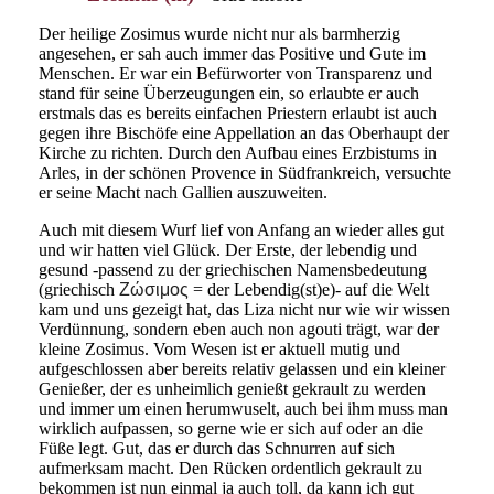
Der heilige Zosimus wurde nicht nur als barmherzig
angesehen, er sah auch immer das Positive und Gute im
Menschen. Er war ein Befürworter von Transparenz und
stand für seine Überzeugungen ein, so erlaubte er auch
erstmals das es bereits einfachen Priestern erlaubt ist auch
gegen ihre Bischöfe eine Appellation an das Oberhaupt der
Kirche zu richten. Durch den Aufbau eines Erzbistums in
Arles, in der schönen Provence in Südfrankreich, versuchte
er seine Macht nach Gallien auszuweiten.
Auch mit diesem Wurf lief von Anfang an wieder alles gut
und wir hatten viel Glück. Der Erste, der lebendig und
gesund -passend zu der griechischen Namensbedeutung
(griechisch
Ζώσιμος
= der Lebendig(st)e)- auf die Welt
kam und uns gezeigt hat, das Liza nicht nur wie wir wissen
Verdünnung, sondern eben auch non agouti trägt, war der
kleine Zosimus. Vom Wesen ist er aktuell mutig und
aufgeschlossen aber bereits relativ gelassen und ein kleiner
Genießer, der es unheimlich genießt gekrault zu werden
und immer um einen herumwuselt, auch bei ihm muss man
wirklich aufpassen, so gerne wie er sich auf oder an die
Füße legt. Gut, das er durch das Schnurren auf sich
aufmerksam macht. Den Rücken ordentlich gekrault zu
bekommen ist nun einmal ja auch toll, da kann ich gut