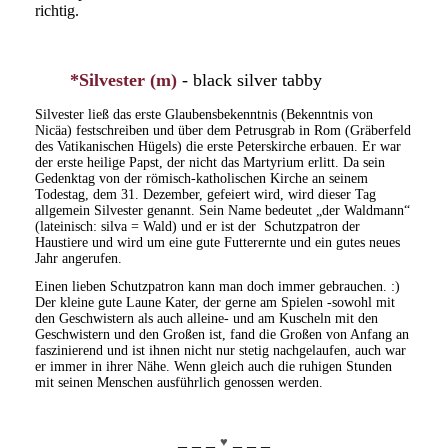
richtig.
*Silvester (m)
- black silver tabby
Silvester ließ das erste Glaubensbekenntnis (Bekenntnis von
Nicäa) festschreiben und über dem Petrusgrab in Rom (Gräberfeld
des Vatikanischen Hügels) die erste Peterskirche erbauen. Er war
der erste heilige Papst, der nicht das Martyrium erlitt. Da sein
Gedenktag von der römisch-katholischen Kirche an seinem
Todestag, dem 31. Dezember, gefeiert wird, wird dieser Tag
allgemein Silvester genannt. Sein Name bedeutet „der Waldmann“
(lateinisch: silva = Wald) und er ist der Schutzpatron der
Haustiere und wird um eine gute Futterernte und ein gutes neues
Jahr angerufen.
Einen lieben Schutzpatron kann man doch immer gebrauchen. :)
Der kleine gute Laune Kater, der gerne am Spielen -sowohl mit
den Geschwistern als auch alleine- und am Kuscheln mit den
Geschwistern und den Großen ist, fand die Großen von Anfang an
faszinierend und ist ihnen nicht nur stetig nachgelaufen, auch war
er immer in ihrer Nähe. Wenn gleich auch die ruhigen Stunden
mit seinen Menschen ausführlich genossen werden.
_ _ _
_ _ _
♥