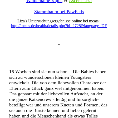
Waldemaine Kajus
&
Ascent Liza
Stammbaum bei PawPeds
Liza's Untersuchungsergebnisse online bei mcats:
http://mcats.de/health/details.php?id=2728&language=DE
_ _ _
_ _ _
♥
16 Wochen sind sie nun schon... Die Babies haben
sich zu wunderschönen kleinen Youngsters
entwickelt. Die von dem liebevollen Charakter der
Eltern zum Glück ganz viel mitgenommen haben.
Das gepaart mit der liebevollen Aufzucht, an der
die ganze Katzencrew -fleißig und fürsorglich-
beteiligt war und unserem Kneten und Formen, das
sie auch die Bürste kennen und lieben gelernt
haben und die Menschenhand als etwas Tolles